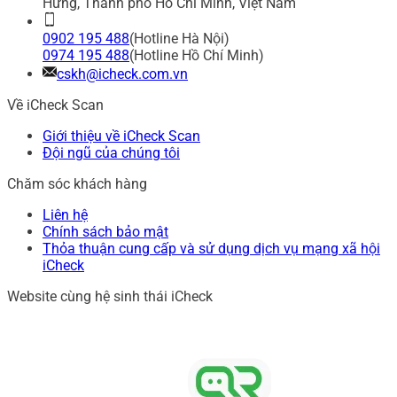
Hưng, Thành phố Hồ Chí Minh, Việt Nam
0902 195 488
(Hotline Hà Nội)
0974 195 488
(Hotline Hồ Chí Minh)
cskh@icheck.com.vn
Về iCheck Scan
Giới thiệu về iCheck Scan
Đội ngũ của chúng tôi
Chăm sóc khách hàng
Liên hệ
Chính sách bảo mật
Thỏa thuận cung cấp và sử dụng dịch vụ mạng xã hội
iCheck
Website cùng hệ sinh thái iCheck