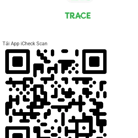
Tải App iCheck Scan