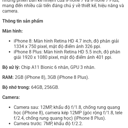
những phiên bản kế nhiệm của iPhone 7 và iPhone 7 Plus,
mang đến nhiều cải tiến đáng chú ý về thiết kế, hiệu năng và
camera.
Thông tin sản phẩm
Màn hình:
iPhone 8: Màn hình Retina HD 4.7 inch, độ phân giải
1334 x 750 pixel, mật độ điểm ảnh 326 ppi.
iPhone 8 Plus: Màn hình Retina HD 5.5 inch, độ phân
giải 1920 x 1080 pixel, mật độ điểm ảnh 401 ppi.
Bộ xử lý:
Chip A11 Bionic 6 nhân, GPU 3 nhân.
RAM:
2GB (iPhone 8), 3GB (iPhone 8 Plus).
Bộ nhớ trong:
64GB, 256GB.
Camera:
Camera sau: 12MP, khẩu độ f/1.8, chống rung quang
học (iPhone 8), camera kép 12MP (góc rộng f/1.8, tele
f/2.4, chống rung quang học) (iPhone 8 Plus).
Camera trước: 7MP, khẩu độ f/2.2.