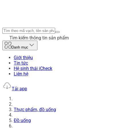
Tìm kiếm thông tin sản phẩm
Danh mục
Giới thiệu
Tin tức
Hệ sinh thái iCheck
Liên hệ
Tải app
Thực phẩm, đồ uống
Đồ uống