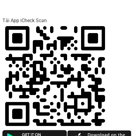
Tải App iCheck Scan