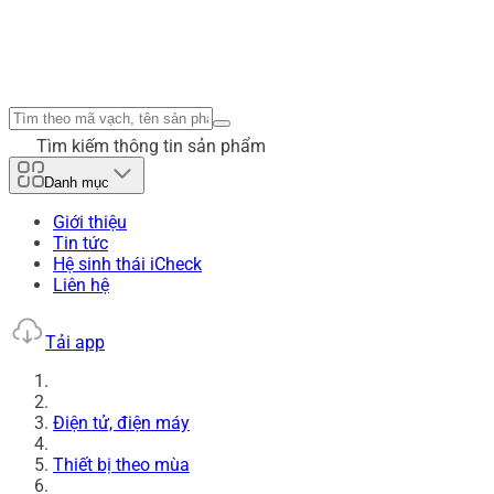
Tìm kiếm thông tin sản phẩm
Danh mục
Giới thiệu
Tin tức
Hệ sinh thái iCheck
Liên hệ
Tải app
Điện tử, điện máy
Thiết bị theo mùa