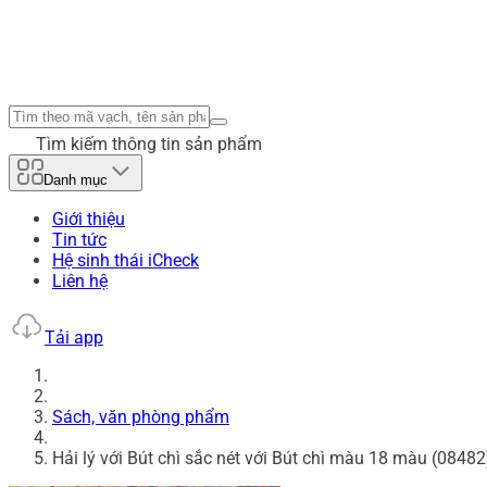
Tìm kiếm thông tin sản phẩm
Danh mục
Giới thiệu
Tin tức
Hệ sinh thái iCheck
Liên hệ
Tải app
Sách, văn phòng phẩm
Hải lý với Bút chì sắc nét với Bút chì màu 18 màu (08482