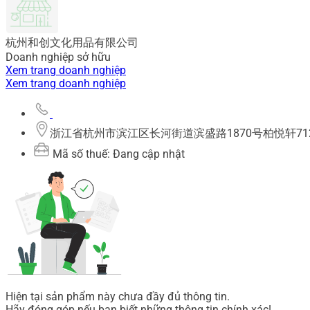
杭州和创文化用品有限公司
Doanh nghiệp sở hữu
Xem trang doanh nghiệp
Xem trang doanh nghiệp
浙江省杭州市滨江区长河街道滨盛路1870号柏悦轩712室,
Mã số thuế: Đang cập nhật
Hiện tại sản phẩm này chưa đầy đủ thông tin.
Hãy đóng góp nếu bạn biết những thông tin chính xác!