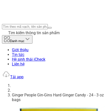
Tìm kiếm thông tin sản phẩm
Danh mục
Giới thiệu
Tin tức
Hệ sinh thái iCheck
Liên hệ
Tải app
Ginger People Gin-Gins Hard Ginger Candy - 24 - 3 oz
bags