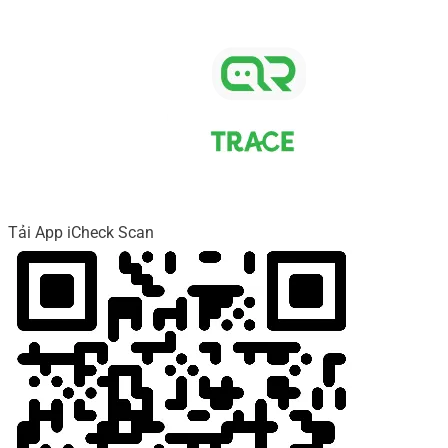
Tải App iCheck Scan