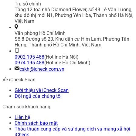
Trụ sở chính
Tầng 12 toà nhà Diamond Flower, số 48 Lê Văn Lương,
khu đô thị mới N1, Phường Yên Hòa, Thành phố Hà Nội,
Việt Nam
Văn phòng Hồ Chí Minh
Số 8 Đường số 20, Khu dân cư Him Lam, Phường Tân
Hưng, Thành phố Hồ Chí Minh, Việt Nam
0902 195 488
(Hotline Hà Nội)
0974 195 488
(Hotline Hồ Chí Minh)
cskh@icheck.com.vn
Về iCheck Scan
Giới thiệu về iCheck Scan
Đội ngũ của chúng tôi
Chăm sóc khách hàng
Liên hệ
Chính sách bảo mật
Thỏa thuận cung cấp và sử dụng dịch vụ mạng xã hội
iCheck