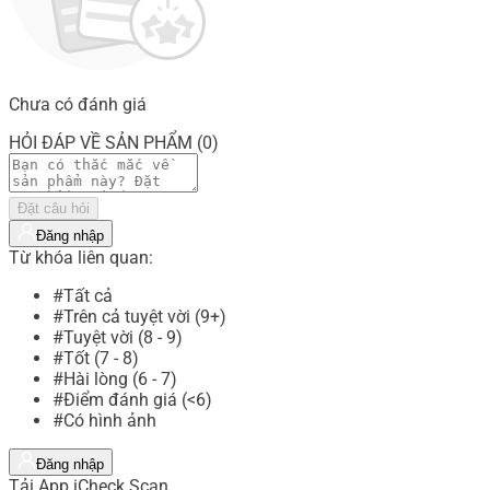
Chưa có đánh giá
HỎI ĐÁP VỀ SẢN PHẨM (0)
Đặt câu hỏi
Đăng nhập
Từ khóa liên quan:
#Tất cả
#Trên cả tuyệt vời (9+)
#Tuyệt vời (8 - 9)
#Tốt (7 - 8)
#Hài lòng (6 - 7)
#Điểm đánh giá (<6)
#Có hình ảnh
Đăng nhập
Tải App iCheck Scan