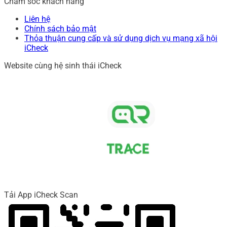
Chăm sóc khách hàng
Liên hệ
Chính sách bảo mật
Thỏa thuận cung cấp và sử dụng dịch vụ mạng xã hội
iCheck
Website cùng hệ sinh thái iCheck
Tải App iCheck Scan