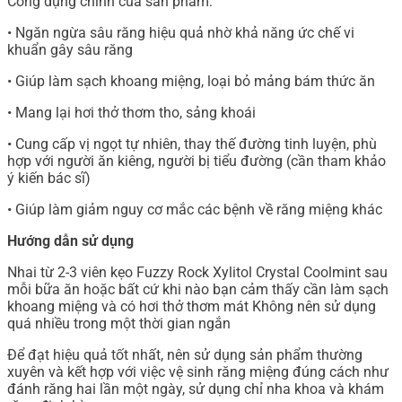
Công dụng chính của sản phẩm:
• Ngăn ngừa sâu răng hiệu quả nhờ khả năng ức chế vi
khuẩn gây sâu răng
• Giúp làm sạch khoang miệng, loại bỏ mảng bám thức ăn
• Mang lại hơi thở thơm tho, sảng khoái
• Cung cấp vị ngọt tự nhiên, thay thế đường tinh luyện, phù
hợp với người ăn kiêng, người bị tiểu đường (cần tham khảo
ý kiến bác sĩ)
• Giúp làm giảm nguy cơ mắc các bệnh về răng miệng khác
Hướng dẫn sử dụng
Nhai từ 2-3 viên kẹo Fuzzy Rock Xylitol Crystal Coolmint sau
mỗi bữa ăn hoặc bất cứ khi nào bạn cảm thấy cần làm sạch
khoang miệng và có hơi thở thơm mát Không nên sử dụng
quá nhiều trong một thời gian ngắn
Để đạt hiệu quả tốt nhất, nên sử dụng sản phẩm thường
xuyên và kết hợp với việc vệ sinh răng miệng đúng cách như
đánh răng hai lần một ngày, sử dụng chỉ nha khoa và khám