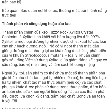
trên bao bì]
Bảo quản: Bảo quản nơi khô ráo, thoáng mát, tránh ánh nắng
trực tiếp
Thành phần và công dụng hoặc cấu tạo
Thành phần chính của kẹo Fuzzy Rock Xylitol Crystal
Coolmint là Xylitol tinh khiết với hàm lượng lên đến 997%
Xylitol là một loại đường tự nhiên được chiết xuất từ các loại
cây như bạch dương, ngô… Nó có vị ngọt thanh mát, gần
giống đường mía nhưng lại có khả năng ức chế sự phát triển
của vi khuẩn Streptococcus mutans – loại vi khuẩn chính
gây sâu răng Việc sử dụng Xylitol giúp giảm đáng kể nguy cơ
sâu răng, bảo vệ men răng và làm sạch khoang miệng
Ngoài Xylitol, sản phẩm có thể chứa một số thành phần phụ
gia khác như chất tạo ngọt tự nhiên (nếu có), hương liệu bạc
hà tự nhiên, chất tạo màu thực phẩm (nếu có) và các chất
phụ gia khác được phép sử dụng trong thực phẩm, đảm bảo
an toàn cho sức khỏe người tiêu dùng Tất cả các thành phần
đều được lựa chọn kỹ càng, đảm bảo chất lượng và an toàn
tuyệt đối