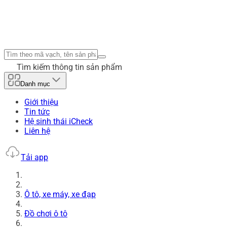
Tìm kiếm thông tin sản phẩm
Danh mục
Giới thiệu
Tin tức
Hệ sinh thái iCheck
Liên hệ
Tải app
Ô tô, xe máy, xe đạp
Đồ chơi ô tô