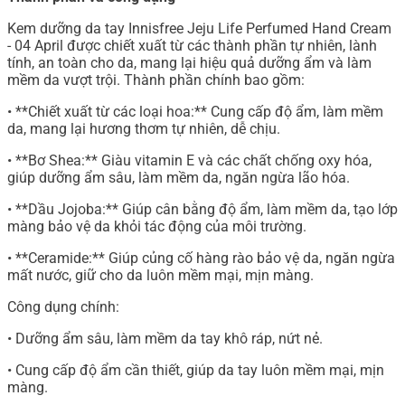
Kem dưỡng da tay Innisfree Jeju Life Perfumed Hand Cream
- 04 April được chiết xuất từ các thành phần tự nhiên, lành
tính, an toàn cho da, mang lại hiệu quả dưỡng ẩm và làm
mềm da vượt trội. Thành phần chính bao gồm:
• **Chiết xuất từ các loại hoa:** Cung cấp độ ẩm, làm mềm
da, mang lại hương thơm tự nhiên, dễ chịu.
• **Bơ Shea:** Giàu vitamin E và các chất chống oxy hóa,
giúp dưỡng ẩm sâu, làm mềm da, ngăn ngừa lão hóa.
• **Dầu Jojoba:** Giúp cân bằng độ ẩm, làm mềm da, tạo lớp
màng bảo vệ da khỏi tác động của môi trường.
• **Ceramide:** Giúp củng cố hàng rào bảo vệ da, ngăn ngừa
mất nước, giữ cho da luôn mềm mại, mịn màng.
Công dụng chính:
• Dưỡng ẩm sâu, làm mềm da tay khô ráp, nứt nẻ.
• Cung cấp độ ẩm cần thiết, giúp da tay luôn mềm mại, mịn
màng.