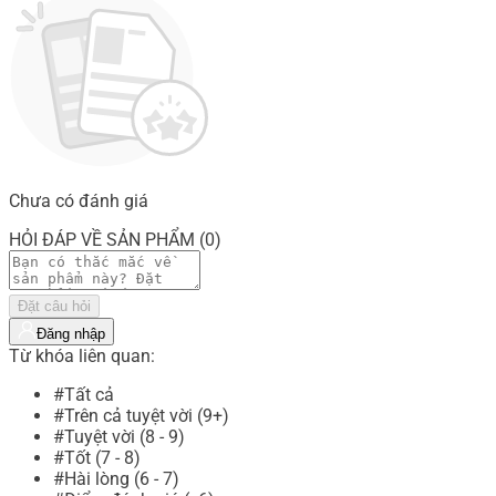
Chưa có đánh giá
HỎI ĐÁP VỀ SẢN PHẨM (0)
Đặt câu hỏi
Đăng nhập
Từ khóa liên quan:
#Tất cả
#Trên cả tuyệt vời (9+)
#Tuyệt vời (8 - 9)
#Tốt (7 - 8)
#Hài lòng (6 - 7)