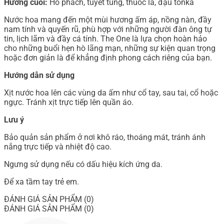
Hương cuối:
Hổ phách, tuyết tùng, thuốc lá, đậu tonka
Nước hoa mang đến một mùi hương ấm áp, nồng nàn, đầy
nam tính và quyến rũ, phù hợp với những người đàn ông tự
tin, lịch lãm và đầy cá tính. The One là lựa chọn hoàn hảo
cho những buổi hẹn hò lãng mạn, những sự kiện quan trọng
hoặc đơn giản là để khẳng định phong cách riêng của bạn.
Hướng dẫn sử dụng
Xịt nước hoa lên các vùng da ấm như cổ tay, sau tai, cổ hoặc
ngực. Tránh xịt trực tiếp lên quần áo.
Lưu ý
Bảo quản sản phẩm ở nơi khô ráo, thoáng mát, tránh ánh
nắng trực tiếp và nhiệt độ cao.
Ngưng sử dụng nếu có dấu hiệu kích ứng da.
Để xa tầm tay trẻ em.
ĐÁNH GIÁ SẢN PHẨM (0)
ĐÁNH GIÁ SẢN PHẨM (0)