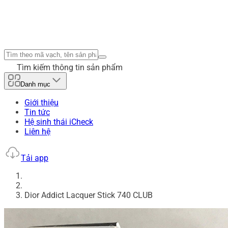
Tìm kiếm thông tin sản phẩm
Danh mục
Giới thiệu
Tin tức
Hệ sinh thái iCheck
Liên hệ
Tải app
Dior Addict Lacquer Stick 740 CLUB