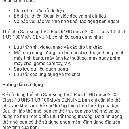
phần chính sau:
Chip nhớ: Lưu trữ dữ liệu
Bộ điều khiển: Quản lý việc đọc và ghi dữ liệu
Vỏ bảo vệ: Bảo vệ chip nhớ khỏi tác động bên ngoài
Thẻ nhớ Samsung EVO Plus 64GB microSDXC Class 10 UHS-
1 U3 100Mb/s GENUINE có nhiều công dụng như:
Lưu trữ ảnh, video, nhạc và các tập tin khác
Mở rộng dung lượng lưu trữ cho điện thoại thông minh,
máy tính bảng, máy ảnh kỹ thuật số, máy quay phim,
máy chơi game cầm tay, v.v.
Sao lưu dữ liệu quan trọng
Lưu trữ các ứng dụng và trò chơi
Hướng dẫn sử dụng
Để sử dụng thẻ nhớ Samsung EVO Plus 64GB microSDXC
Class 10 UHS-1 U3 100Mb/s GENUINE, bạn chỉ cần lắp thẻ
nhớ vào khe cắm thẻ nhớ tương thích trên thiết bị của bạn.
Sau khi lắp thẻ nhớ, bạn có thể truy cập vào thẻ nhớ và sử
dụng nó như một ổ đĩa lưu trữ thông thường. Để định dạng
thẻ nhớ, bạn có thể sử dụng phần mềm định dạng đĩa trên
máy tính của bạn.