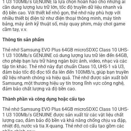
1 U3 100Mb/s GENUINE là lựa chọn hoàn hảo cho những ai
cần dung lượng lưu trữ lớn, tốc độ truyền dữ liệu nhanh và
độ bền cao. Với thiết kế nhỏ gọn, thẻ nhớ này phù hợp với
nhiều thiết bị điện tử như điện thoại thông minh, máy tính
bảng, máy ảnh kỹ thuật số, máy quay phim, máy chơi game
cầm tay, v.v.
Thông tin sản phẩm
Thẻ nhớ Samsung EVO Plus 64GB microSDXC Class 10 UHS-
1 U3 100Mb/s GENUINE có dung lượng lưu trữ lên đến 64GB,
cho phép bạn lưu trữ hàng ngàn bức ảnh, video, nhạc và các
tập tin khác. Thẻ nhớ này đạt chuẩn Class 10, UHS-1 và U3,
đảm bảo tốc độ đọc tối đa lên đến 100MB/s, giúp bạn truyền
dữ liệu nhanh chóng và hiệu quả. Thẻ nhớ được sản xuất bởi
Samsung, một thương hiệu uy tín trong lĩnh vực công nghệ,
đảm bảo chất lượng và độ bền cao.
Thành phần và công dụng hoặc cấu tạo
Thẻ nhớ Samsung EVO Plus 64GB microSDXC Class 10 UHS-
1 U3 100Mb/s GENUINE được sản xuất từ các vật liệu chất
lượng cao, đảm bảo độ bền và khả năng chống chịu va đập,
nhiệt độ, nước và tia X-quang. Thẻ nhớ có cấu tạo gồm các