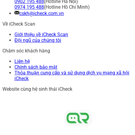
0902 195 488
(Hotline Hà Nội)
0974 195 488
(Hotline Hồ Chí Minh)
cskh@icheck.com.vn
Về iCheck Scan
Giới thiệu về iCheck Scan
Đội ngũ của chúng tôi
Chăm sóc khách hàng
Liên hệ
Chính sách bảo mật
Thỏa thuận cung cấp và sử dụng dịch vụ mạng xã hội
iCheck
Website cùng hệ sinh thái iCheck