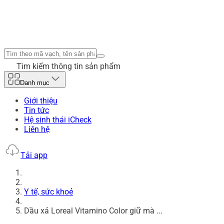
Tìm kiếm thông tin sản phẩm
Danh mục
Giới thiệu
Tin tức
Hệ sinh thái iCheck
Liên hệ
Tải app
Y tế, sức khoẻ
Dầu xả Loreal Vitamino Color giữ mà ...