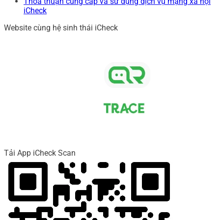
Thỏa thuận cung cấp và sử dụng dịch vụ mạng xã hội
iCheck
Website cùng hệ sinh thái iCheck
Tải App iCheck Scan