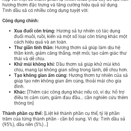
hương thơm đặc trưng và tăng cường hiệu quả sử dụng.
Tinh dầu sả có nhiều công dụng tuyệt vời:
Công dụng chính:
Xua đuổi côn trùng:
Hương sả tự nhiên có tác dụng
đuổi muỗi, ruồi, kiến và một số loại côn trùng khác một
cách hiệu quả và an toàn.
Thư giãn tinh thần:
Hương thơm sả giúp làm dịu hệ
thần kinh, giảm căng thẳng, mệt mỏi, tạo cảm giác thư
thái và dễ chịu.
Khử mùi không khí:
Dầu thơm sả giúp khử mùi khó
chịu, mang lại không gian sống trong lành, dễ chịu hơn.
Tạo không gian ấm cúng:
Hương thơm tự nhiên của sả
giúp tạo nên không gian ấm cúng, thoải mái cho gia
đình.
Khác:
[Thêm các công dụng khác nếu có, ví dụ: hỗ trợ
điều trị cảm cúm, giảm đau đầu… cần nghiên cứu thêm
thông tin]
Thành phần cụ thể:
[Liệt kê thành phần cụ thể, tỷ lệ phần
trăm của từng thành phần - cần bổ sung. Ví dụ: Tinh dầu sả
(95%), dầu nền (5%)…]