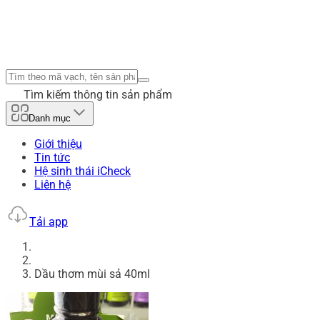
Tìm kiếm thông tin sản phẩm
Danh mục
Giới thiệu
Tin tức
Hệ sinh thái iCheck
Liên hệ
Tải app
Dầu thơm mùi sả 40ml