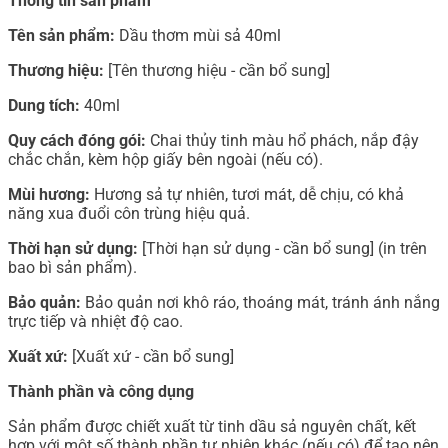
Thông tin sản phẩm
Tên sản phẩm:
Dầu thơm mùi sả 40ml
Thương hiệu:
[Tên thương hiệu - cần bổ sung]
Dung tích:
40ml
Quy cách đóng gói:
Chai thủy tinh màu hổ phách, nắp đậy
chắc chắn, kèm hộp giấy bên ngoài (nếu có).
Mùi hương:
Hương sả tự nhiên, tươi mát, dễ chịu, có khả
năng xua đuổi côn trùng hiệu quả.
Thời hạn sử dụng:
[Thời hạn sử dụng - cần bổ sung] (in trên
bao bì sản phẩm).
Bảo quản:
Bảo quản nơi khô ráo, thoáng mát, tránh ánh nắng
trực tiếp và nhiệt độ cao.
Xuất xứ:
[Xuất xứ - cần bổ sung]
Thành phần và công dụng
Sản phẩm được chiết xuất từ tinh dầu sả nguyên chất, kết
hợp với một số thành phần tự nhiên khác (nếu có) để tạo nên