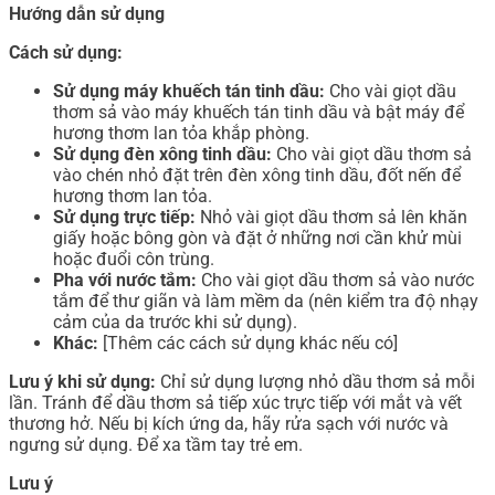
Hướng dẫn sử dụng
Cách sử dụng:
Sử dụng máy khuếch tán tinh dầu:
Cho vài giọt dầu
thơm sả vào máy khuếch tán tinh dầu và bật máy để
hương thơm lan tỏa khắp phòng.
Sử dụng đèn xông tinh dầu:
Cho vài giọt dầu thơm sả
vào chén nhỏ đặt trên đèn xông tinh dầu, đốt nến để
hương thơm lan tỏa.
Sử dụng trực tiếp:
Nhỏ vài giọt dầu thơm sả lên khăn
giấy hoặc bông gòn và đặt ở những nơi cần khử mùi
hoặc đuổi côn trùng.
Pha với nước tắm:
Cho vài giọt dầu thơm sả vào nước
tắm để thư giãn và làm mềm da (nên kiểm tra độ nhạy
cảm của da trước khi sử dụng).
Khác:
[Thêm các cách sử dụng khác nếu có]
Lưu ý khi sử dụng:
Chỉ sử dụng lượng nhỏ dầu thơm sả mỗi
lần. Tránh để dầu thơm sả tiếp xúc trực tiếp với mắt và vết
thương hở. Nếu bị kích ứng da, hãy rửa sạch với nước và
ngưng sử dụng. Để xa tầm tay trẻ em.
Lưu ý