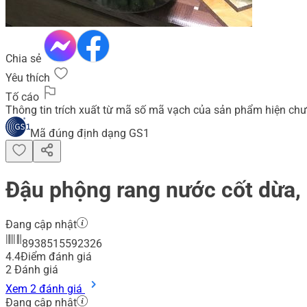
Chia sẻ
Yêu thích
Tố cáo
Thông tin trích xuất từ mã số mã vạch của sản phẩm hiện chư
Mã đúng định dạng GS1
Đậu phộng rang nước cốt dừa, 
Đang cập nhật
8938515592326
4.4
Điểm đánh giá
2
Đánh giá
Xem 2 đánh giá
Đang cập nhật