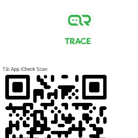
Tải App iCheck Scan