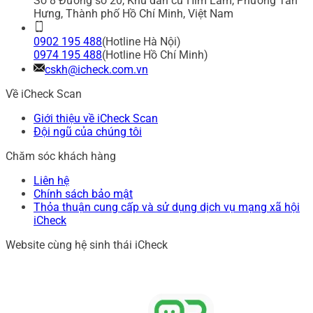
Số 8 Đường số 20, Khu dân cư Him Lam, Phường Tân
Hưng, Thành phố Hồ Chí Minh, Việt Nam
0902 195 488
(Hotline Hà Nội)
0974 195 488
(Hotline Hồ Chí Minh)
cskh@icheck.com.vn
Về iCheck Scan
Giới thiệu về iCheck Scan
Đội ngũ của chúng tôi
Chăm sóc khách hàng
Liên hệ
Chính sách bảo mật
Thỏa thuận cung cấp và sử dụng dịch vụ mạng xã hội
iCheck
Website cùng hệ sinh thái iCheck