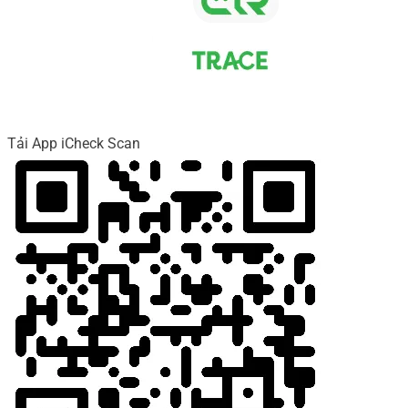
Tải App iCheck Scan