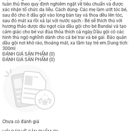
tuân thủ theo quy định nghiêm ngặt về tiêu chuẩn và được
xác nhận tổ chức da liễu. Cách dùng- Các mẹ làm ướt tóc bé,
sau đó cho ít dầu gội vào lòng bàn tay và thoa dều lên tóc,
sau đó mát xa rồi xả lại với nước sạch.- Bé sẽ thích thú với
hương thảo dược dịu ngọt của dầu gội cho bé Bandai và tạo
cảm giác cho bé vui đùa thỏa thích cả ngày.Dầu gội có các
hình thù ngộ nghĩnh dành cho cả bé trai và bé gái. Bảo quản
dầu gội nơi khô ráo, thoáng mát, xa tầm tay trẻ em.Dung tích:
300ml
ĐÁNH GIÁ SẢN PHẨM (0)
ĐÁNH GIÁ SẢN PHẨM (0)
Chưa có đánh giá