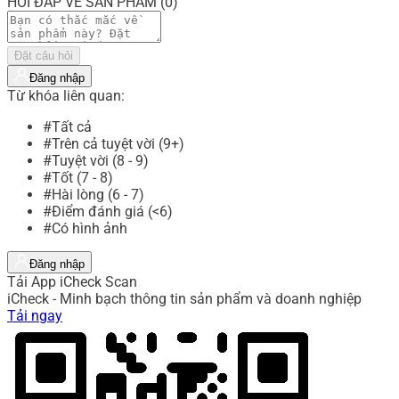
HỎI ĐÁP VỀ SẢN PHẨM (0)
Đặt câu hỏi
Đăng nhập
Từ khóa liên quan:
#Tất cả
#Trên cả tuyệt vời (9+)
#Tuyệt vời (8 - 9)
#Tốt (7 - 8)
#Hài lòng (6 - 7)
#Điểm đánh giá (<6)
#Có hình ảnh
Đăng nhập
Tải App iCheck Scan
iCheck - Minh bạch thông tin sản phẩm và doanh nghiệp
Tải ngay