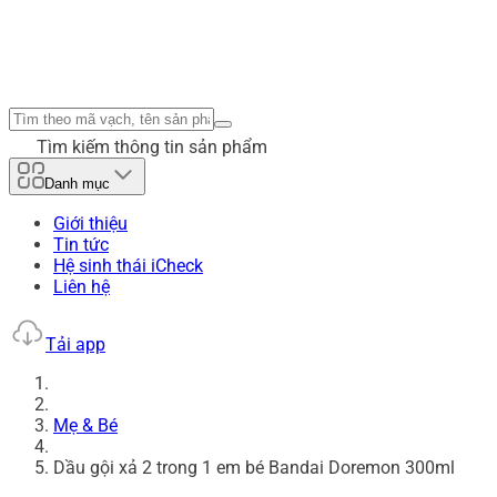
Tìm kiếm thông tin sản phẩm
Danh mục
Giới thiệu
Tin tức
Hệ sinh thái iCheck
Liên hệ
Tải app
Mẹ & Bé
Dầu gội xả 2 trong 1 em bé Bandai Doremon 300ml