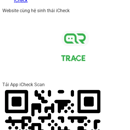
iCheck
Website cùng hệ sinh thái iCheck
Tải App iCheck Scan