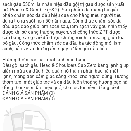
sạch gàu 550ml là nhãn hiệu dầu gội trị gàu được sản xuất
bởi Procter & Gamble (P&G). Sản phẩm đã mang lại giải
pháp chăm sóc da đầu hiệu quả cho hàng triệu người tiêu
dùng trong suốt hơn 50 năm qua. Công thức chăm sóc da
đầu độc đáo giúp làm sạch sâu, làm sạch vảy gàu nhìn thấy
được khi sử dụng thường xuyên, với công thức ZPT được
cấp bằng sáng chế đã được chứng minh lâm sàng giúp loại
bỏ gàu. Công thức chăm sóc da đầu ba tác động mới làm
sạch, bảo vệ và dưỡng ẩm ngay từ lần gội đầu tiên.
Hương thơm bạc hà - mát lạnh như băng
Dầu gội sạch gàu Head & Shoulders Sub Zero băng lạnh giúp
giảm ngứa da đầu hiệu quả nhờ thành phần bạc hà mát
lạnh, mang đến cảm giác sảng khoái cho người dùng. Hương
thơm tươi mát giúp tóc và da đầu luôn thoảng hương bạc hà
đồng thời kiềm dầu hiệu quả, cho tóc tơi mềm, bồng bềnh.
ĐÁNH GIÁ SẢN PHẨM (0)
ĐÁNH GIÁ SẢN PHẨM (0)