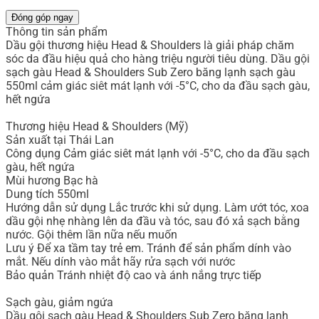
Đóng góp ngay
Thông tin sản phẩm
Dầu gội thương hiệu Head & Shoulders là giải pháp chăm
sóc da đầu hiệu quả cho hàng triệu người tiêu dùng. Dầu gội
sạch gàu Head & Shoulders Sub Zero băng lạnh sạch gàu
550ml cảm giác siêt mát lạnh với -5°C, cho da đầu sạch gàu,
hết ngứa
Thương hiệu Head & Shoulders (Mỹ)
Sản xuất tại Thái Lan
Công dụng Cảm giác siêt mát lạnh với -5°C, cho da đầu sạch
gàu, hết ngứa
Mùi hương Bạc hà
Dung tích 550ml
Hướng dẫn sử dụng Lắc trước khi sử dụng. Làm ướt tóc, xoa
dầu gội nhẹ nhàng lên da đầu và tóc, sau đó xả sạch bằng
nước. Gội thêm lần nữa nếu muốn
Lưu ý Để xa tầm tay trẻ em. Tránh để sản phẩm dính vào
mắt. Nếu dính vào mắt hãy rửa sạch với nước
Bảo quản Tránh nhiệt độ cao và ánh nắng trực tiếp
Sạch gàu, giảm ngứa
Dầu gội sạch gàu Head & Shoulders Sub Zero băng lạnh