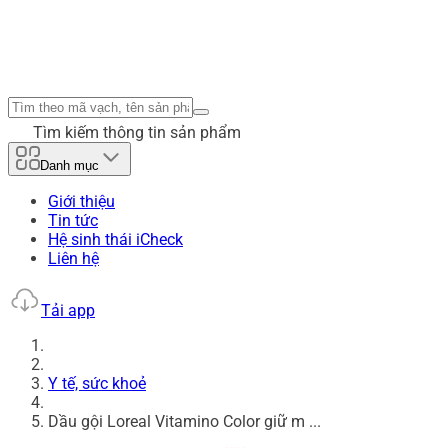
Tìm kiếm thông tin sản phẩm
Danh mục
Giới thiệu
Tin tức
Hệ sinh thái iCheck
Liên hệ
Tải app
Y tế, sức khoẻ
Dầu gội Loreal Vitamino Color giữ m ...