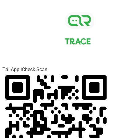
Tải App iCheck Scan