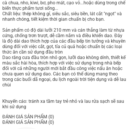
cà chua, nho, kiwi, bơ, pho mát, cạo vỏ...hoặc dùng trong chế
biến thực phẩm tươi sống...
Chất liệu: thép không gỉ, siêu sắc, siêu bền, lát cắt "ngọt" và
nhanh chóng, tiết kiệm thời gian chuẩn bị cho bạn.
Sản phẩm có độ dài lưỡi 210 mm và cán thẳng làm từ nhựa
cứng, chống trơn trượt, dễ cầm nắm và điều khiển dao. Đây
là độ dài dao thích hợp của các đầu bếp tin tưởng và khuyên
dùng đối với việc cắt, gọt, tỉa củ quả hoặc chuẩn bị các loại
thức ăn cần sử dụng đầu tròn
Dao răng cưa đầu tròn nhỏ gọn, lưỡi dao không dính, thiết kế
màu sắc hài hòa, thích hợp với việc sử dụng trong nhà bếp
đối với cả những người mới bắt đầu công việc nấu ăn hoặc
chưa quen sử dụng dao. Các bạn có thể dùng mang theo
trong các buổi dã ngoại, du lịch ngoài trời tiện dụng và dễ lau
chùi
Khuyến cáo: tránh xa tầm tay trẻ nhỏ và lau rửa sạch sẽ sau
khi sử dụng
ĐÁNH GIÁ SẢN PHẨM (0)
ĐÁNH GIÁ SẢN PHẨM (0)