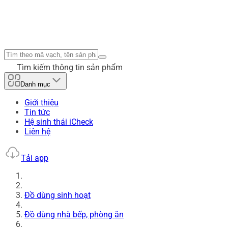
Tìm kiếm thông tin sản phẩm
Danh mục
Giới thiệu
Tin tức
Hệ sinh thái iCheck
Liên hệ
Tải app
Đồ dùng sinh hoạt
Đồ dùng nhà bếp, phòng ăn