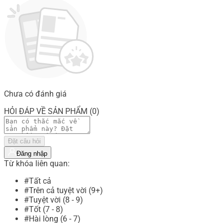
Chưa có đánh giá
HỎI ĐÁP VỀ SẢN PHẨM (0)
Đặt câu hỏi
Đăng nhập
Từ khóa liên quan:
#Tất cả
#Trên cả tuyệt vời (9+)
#Tuyệt vời (8 - 9)
#Tốt (7 - 8)
#Hài lòng (6 - 7)