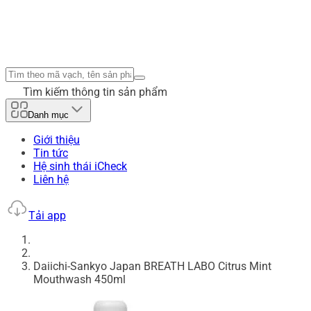
Tìm kiếm thông tin sản phẩm
Danh mục
Giới thiệu
Tin tức
Hệ sinh thái iCheck
Liên hệ
Tải app
Daiichi-Sankyo Japan BREATH LABO Citrus Mint
Mouthwash 450ml