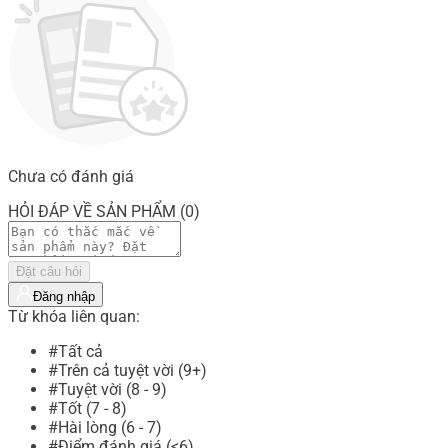
Chưa có đánh giá
HỎI ĐÁP VỀ SẢN PHẨM (0)
Đặt câu hỏi
Đăng nhập
Từ khóa liên quan:
#Tất cả
#Trên cả tuyệt vời (9+)
#Tuyệt vời (8 - 9)
#Tốt (7 - 8)
#Hài lòng (6 - 7)
#Điểm đánh giá (<6)