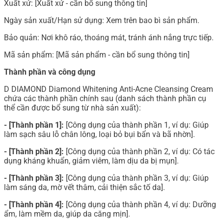
Xuất xứ: [Xuất xứ - cần bổ sung thông tin]
Ngày sản xuất/Hạn sử dụng: Xem trên bao bì sản phẩm.
Bảo quản: Nơi khô ráo, thoáng mát, tránh ánh nắng trực tiếp.
Mã sản phẩm: [Mã sản phẩm - cần bổ sung thông tin]
Thành phần và công dụng
D DIAMOND Diamond Whitening Anti-Acne Cleansing Cream
chứa các thành phần chính sau (danh sách thành phần cụ
thể cần được bổ sung từ nhà sản xuất):
- [Thành phần 1]:
[Công dụng của thành phần 1, ví dụ: Giúp
làm sạch sâu lỗ chân lông, loại bỏ bụi bẩn và bã nhờn].
- [Thành phần 2]:
[Công dụng của thành phần 2, ví dụ: Có tác
dụng kháng khuẩn, giảm viêm, làm dịu da bị mụn].
- [Thành phần 3]:
[Công dụng của thành phần 3, ví dụ: Giúp
làm sáng da, mờ vết thâm, cải thiện sắc tố da].
- [Thành phần 4]:
[Công dụng của thành phần 4, ví dụ: Dưỡng
ẩm, làm mềm da, giúp da căng mịn].