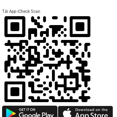
Tải App iCheck Scan