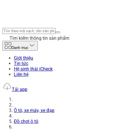
Tìm kiếm thông tin sản phẩm
Danh mục
Giới thiệu
Tin tức
Hệ sinh thái iCheck
Liên hệ
Tải app
Ô tô, xe máy, xe đạp
Đồ chơi ô tô