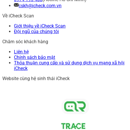
cskh@icheck.com.vn
Về iCheck Scan
Giới thiệu về iCheck Scan
Đội ngũ của chúng tôi
Chăm sóc khách hàng
Liên hệ
Chính sách bảo mật
Thỏa thuận cung cấp và sử dụng dịch vụ mạng xã hội
iCheck
Website cùng hệ sinh thái iCheck