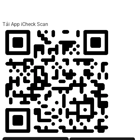
Tải App iCheck Scan