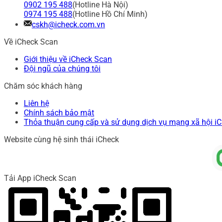
0902 195 488
(Hotline Hà Nội)
0974 195 488
(Hotline Hồ Chí Minh)
cskh@icheck.com.vn
Về iCheck Scan
Giới thiệu về iCheck Scan
Đội ngũ của chúng tôi
Chăm sóc khách hàng
Liên hệ
Chính sách bảo mật
Thỏa thuận cung cấp và sử dụng dịch vụ mạng xã hội i
Website cùng hệ sinh thái iCheck
Tải App iCheck Scan