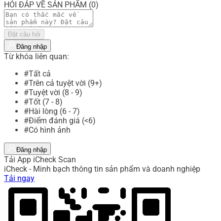
HỎI ĐÁP VỀ SẢN PHẨM (0)
Đặt câu hỏi
Đăng nhập
Từ khóa liên quan:
#Tất cả
#Trên cả tuyệt vời (9+)
#Tuyệt vời (8 - 9)
#Tốt (7 - 8)
#Hài lòng (6 - 7)
#Điểm đánh giá (<6)
#Có hình ảnh
Đăng nhập
Tải App iCheck Scan
iCheck - Minh bạch thông tin sản phẩm và doanh nghiệp
Tải ngay