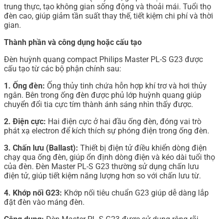
trung thực, tạo không gian sống động và thoải mái. Tuổi thọ
đèn cao, giúp giảm tần suất thay thế, tiết kiệm chi phí và thời
gian.
Thành phần và công dụng hoặc cấu tạo
Đèn huỳnh quang compact Philips Master PL-S G23 được
cấu tạo từ các bộ phận chính sau:
1. Ống đèn:
Ống thủy tinh chứa hỗn hợp khí trơ và hơi thủy
ngân. Bên trong ống đèn được phủ lớp huỳnh quang giúp
chuyển đổi tia cực tím thành ánh sáng nhìn thấy được.
2. Điện cực:
Hai điện cực ở hai đầu ống đèn, đóng vai trò
phát xạ electron để kích thích sự phóng điện trong ống đèn.
3. Chấn lưu (Ballast):
Thiết bị điện tử điều khiển dòng điện
chạy qua ống đèn, giúp ổn định dòng điện và kéo dài tuổi thọ
của đèn. Đèn Master PL-S G23 thường sử dụng chấn lưu
điện tử, giúp tiết kiệm năng lượng hơn so với chấn lưu từ.
4. Khớp nối G23:
Khớp nối tiêu chuẩn G23 giúp dễ dàng lắp
đặt đèn vào máng đèn.