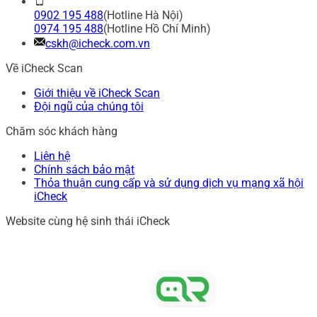
0902 195 488
(Hotline Hà Nội)
0974 195 488
(Hotline Hồ Chí Minh)
cskh@icheck.com.vn
Về iCheck Scan
Giới thiệu về iCheck Scan
Đội ngũ của chúng tôi
Chăm sóc khách hàng
Liên hệ
Chính sách bảo mật
Thỏa thuận cung cấp và sử dụng dịch vụ mạng xã hội
iCheck
Website cùng hệ sinh thái iCheck