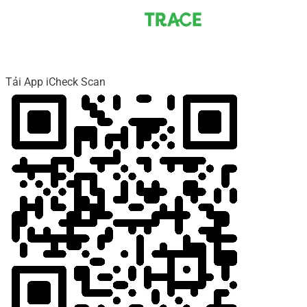
Tải App iCheck Scan