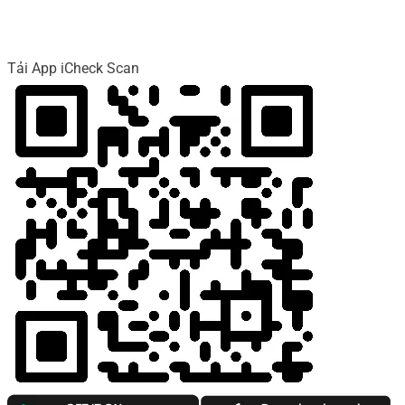
Tải App iCheck Scan