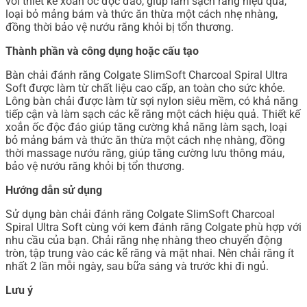
với thiết kế xoắn ốc độc đáo, giúp làm sạch răng hiệu quả,
loại bỏ mảng bám và thức ăn thừa một cách nhẹ nhàng,
đồng thời bảo vệ nướu răng khỏi bị tổn thương.
Thành phần và công dụng hoặc cấu tạo
Bàn chải đánh răng Colgate SlimSoft Charcoal Spiral Ultra
Soft được làm từ chất liệu cao cấp, an toàn cho sức khỏe.
Lông bàn chải được làm từ sợi nylon siêu mềm, có khả năng
tiếp cận và làm sạch các kẽ răng một cách hiệu quả. Thiết kế
xoắn ốc độc đáo giúp tăng cường khả năng làm sạch, loại
bỏ mảng bám và thức ăn thừa một cách nhẹ nhàng, đồng
thời massage nướu răng, giúp tăng cường lưu thông máu,
bảo vệ nướu răng khỏi bị tổn thương.
Hướng dẫn sử dụng
Sử dụng bàn chải đánh răng Colgate SlimSoft Charcoal
Spiral Ultra Soft cùng với kem đánh răng Colgate phù hợp với
nhu cầu của bạn. Chải răng nhẹ nhàng theo chuyển động
tròn, tập trung vào các kẽ răng và mặt nhai. Nên chải răng ít
nhất 2 lần mỗi ngày, sau bữa sáng và trước khi đi ngủ.
Lưu ý