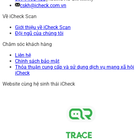
cskh@icheck.com.vn
Về iCheck Scan
Giới thiệu về iCheck Scan
Đội ngũ của chúng tôi
Chăm sóc khách hàng
Liên hệ
Chính sách bảo mật
Thỏa thuận cung cấp và sử dụng dịch vụ mạng xã hội
iCheck
Website cùng hệ sinh thái iCheck