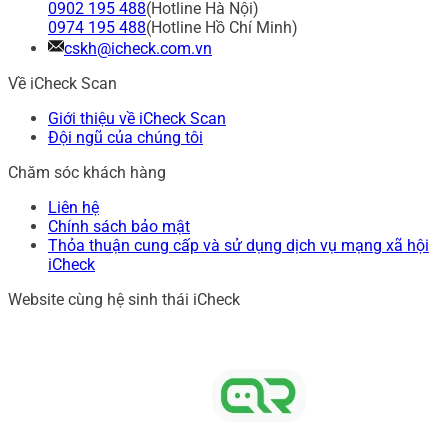
0902 195 488
(Hotline Hà Nội)
0974 195 488
(Hotline Hồ Chí Minh)
cskh@icheck.com.vn
Về iCheck Scan
Giới thiệu về iCheck Scan
Đội ngũ của chúng tôi
Chăm sóc khách hàng
Liên hệ
Chính sách bảo mật
Thỏa thuận cung cấp và sử dụng dịch vụ mạng xã hội
iCheck
Website cùng hệ sinh thái iCheck