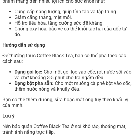
phẩm mang đến nhiều lợi ích cho sức khỏe như:
Cung cấp năng lượng, giúp tỉnh táo và tập trung.
Giảm căng thẳng, mệt mỏi.
Hỗ trợ tiêu hóa, tăng cường sức đề kháng.
Chống oxy hóa, bảo vệ cơ thể khỏi tác hại của gốc tự
do.
Hướng dẫn sử dụng
Để thưởng thức Coffee Black Tea, bạn có thể pha theo các
cách sau:
Dạng gói lọc:
Cho một gói lọc vào cốc, rót nước sôi vào
và chờ khoảng 3-5 phút cho trà ngấm đều.
Dạng bột pha sẵn:
Cho một muỗng cà phê bột vào cốc,
thêm nước nóng và khuấy đều.
Bạn có thể thêm đường, sữa hoặc mật ong tùy theo khẩu vị
của mình.
Lưu ý
Nên bảo quản Coffee Black Tea ở nơi khô ráo, thoáng mát,
tránh ánh nắng trực tiếp.