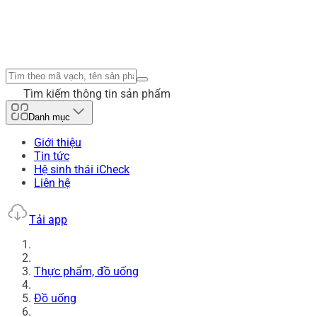
Tìm kiếm thông tin sản phẩm
Danh mục
Giới thiệu
Tin tức
Hệ sinh thái iCheck
Liên hệ
Tải app
Thực phẩm, đồ uống
Đồ uống