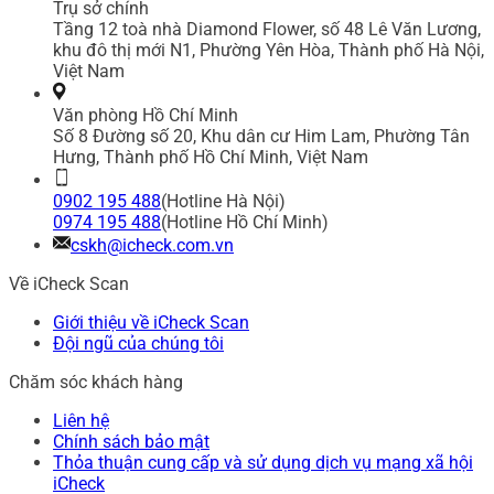
Trụ sở chính
Tầng 12 toà nhà Diamond Flower, số 48 Lê Văn Lương,
khu đô thị mới N1, Phường Yên Hòa, Thành phố Hà Nội,
Việt Nam
Văn phòng Hồ Chí Minh
Số 8 Đường số 20, Khu dân cư Him Lam, Phường Tân
Hưng, Thành phố Hồ Chí Minh, Việt Nam
0902 195 488
(Hotline Hà Nội)
0974 195 488
(Hotline Hồ Chí Minh)
cskh@icheck.com.vn
Về iCheck Scan
Giới thiệu về iCheck Scan
Đội ngũ của chúng tôi
Chăm sóc khách hàng
Liên hệ
Chính sách bảo mật
Thỏa thuận cung cấp và sử dụng dịch vụ mạng xã hội
iCheck