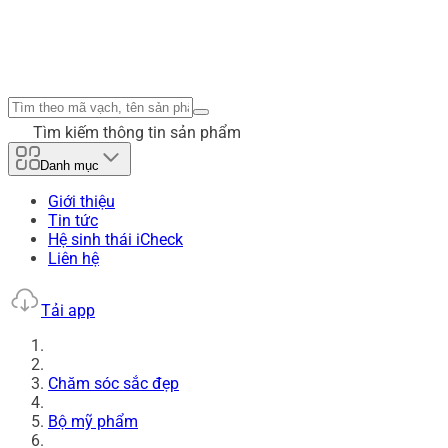
Tìm kiếm thông tin sản phẩm
Danh mục
Giới thiệu
Tin tức
Hệ sinh thái iCheck
Liên hệ
Tải app
Chăm sóc sắc đẹp
Bộ mỹ phẩm