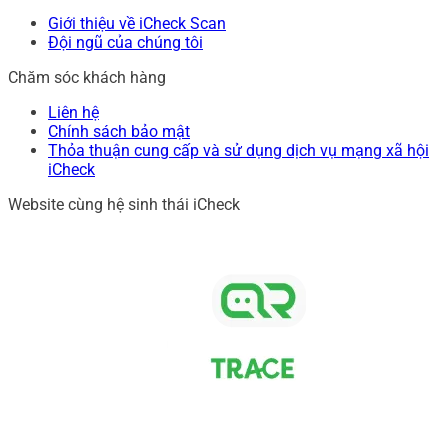
Giới thiệu về iCheck Scan
Đội ngũ của chúng tôi
Chăm sóc khách hàng
Liên hệ
Chính sách bảo mật
Thỏa thuận cung cấp và sử dụng dịch vụ mạng xã hội
iCheck
Website cùng hệ sinh thái iCheck