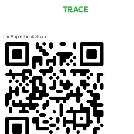
Tải App iCheck Scan