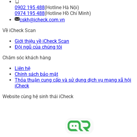
0902 195 488
(Hotline Hà Nội)
0974 195 488
(Hotline Hồ Chí Minh)
cskh@icheck.com.vn
Về iCheck Scan
Giới thiệu về iCheck Scan
Đội ngũ của chúng tôi
Chăm sóc khách hàng
Liên hệ
Chính sách bảo mật
Thỏa thuận cung cấp và sử dụng dịch vụ mạng xã hội
iCheck
Website cùng hệ sinh thái iCheck