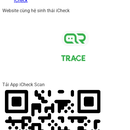
iCheck
Website cùng hệ sinh thái iCheck
Tải App iCheck Scan