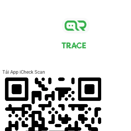
Tải App iCheck Scan