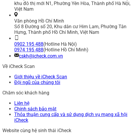
khu đô thị mới N1, Phường Yên Hòa, Thành phố Hà Nội,
Việt Nam
Văn phòng Hồ Chí Minh
Số 8 Đường số 20, Khu dân cư Him Lam, Phường Tân
Hưng, Thành phố Hồ Chí Minh, Việt Nam
0902 195 488
(Hotline Hà Nội)
0974 195 488
(Hotline Hồ Chí Minh)
cskh@icheck.com.vn
Về iCheck Scan
Giới thiệu về iCheck Scan
Đội ngũ của chúng tôi
Chăm sóc khách hàng
Liên hệ
Chính sách bảo mật
Thỏa thuận cung cấp và sử dụng dịch vụ mạng xã hội
iCheck
Website cùng hệ sinh thái iCheck