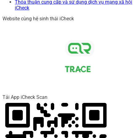
Thỏa thuận cung cấp và sử dụng dịch vụ mạng xã hội
iCheck
Website cùng hệ sinh thái iCheck
Tải App iCheck Scan