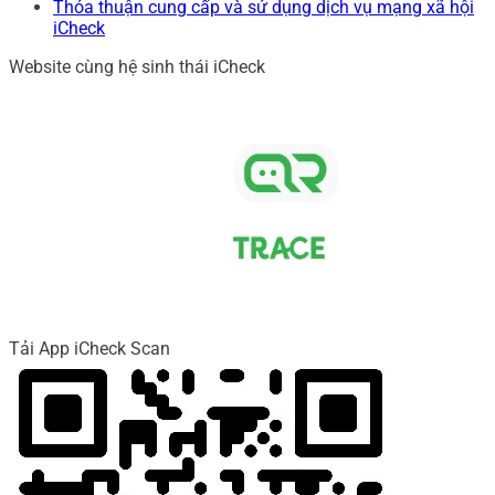
Thỏa thuận cung cấp và sử dụng dịch vụ mạng xã hội
iCheck
Website cùng hệ sinh thái iCheck
Tải App iCheck Scan