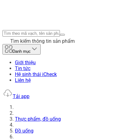
Tìm kiếm thông tin sản phẩm
Danh mục
Giới thiệu
Tin tức
Hệ sinh thái iCheck
Liên hệ
Tải app
Thực phẩm, đồ uống
Đồ uống