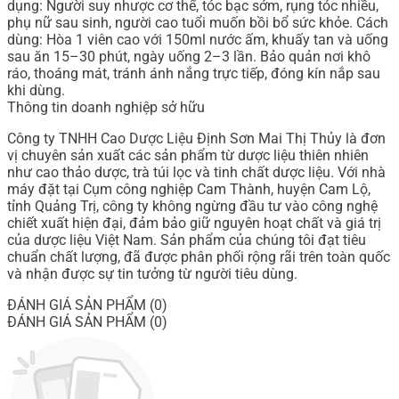
dụng: Người suy nhược cơ thể, tóc bạc sớm, rụng tóc nhiều,
phụ nữ sau sinh, người cao tuổi muốn bồi bổ sức khỏe. Cách
dùng: Hòa 1 viên cao với 150ml nước ấm, khuấy tan và uống
sau ăn 15–30 phút, ngày uống 2–3 lần. Bảo quản nơi khô
ráo, thoáng mát, tránh ánh nắng trực tiếp, đóng kín nắp sau
khi dùng.
Thông tin doanh nghiệp sở hữu
Công ty TNHH Cao Dược Liệu Định Sơn Mai Thị Thủy là đơn
vị chuyên sản xuất các sản phẩm từ dược liệu thiên nhiên
như cao thảo dược, trà túi lọc và tinh chất dược liệu. Với nhà
máy đặt tại Cụm công nghiệp Cam Thành, huyện Cam Lộ,
tỉnh Quảng Trị, công ty không ngừng đầu tư vào công nghệ
chiết xuất hiện đại, đảm bảo giữ nguyên hoạt chất và giá trị
của dược liệu Việt Nam. Sản phẩm của chúng tôi đạt tiêu
chuẩn chất lượng, đã được phân phối rộng rãi trên toàn quốc
và nhận được sự tin tưởng từ người tiêu dùng.
ĐÁNH GIÁ SẢN PHẨM (0)
ĐÁNH GIÁ SẢN PHẨM (0)