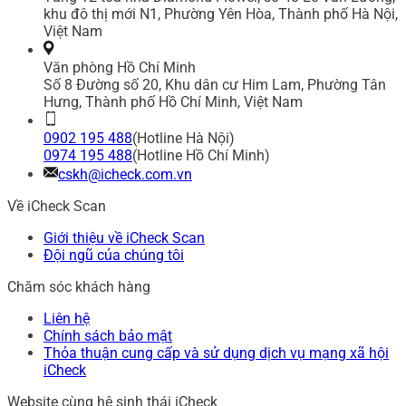
khu đô thị mới N1, Phường Yên Hòa, Thành phố Hà Nội,
Việt Nam
Văn phòng Hồ Chí Minh
Số 8 Đường số 20, Khu dân cư Him Lam, Phường Tân
Hưng, Thành phố Hồ Chí Minh, Việt Nam
0902 195 488
(Hotline Hà Nội)
0974 195 488
(Hotline Hồ Chí Minh)
cskh@icheck.com.vn
Về iCheck Scan
Giới thiệu về iCheck Scan
Đội ngũ của chúng tôi
Chăm sóc khách hàng
Liên hệ
Chính sách bảo mật
Thỏa thuận cung cấp và sử dụng dịch vụ mạng xã hội
iCheck
Website cùng hệ sinh thái iCheck