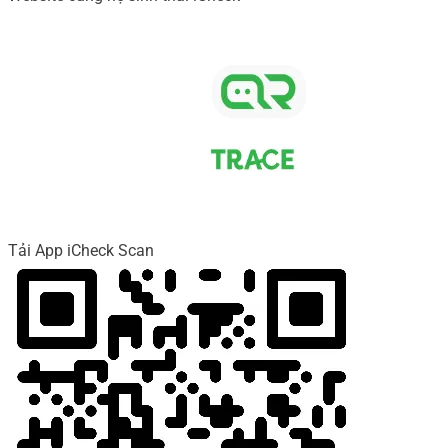
Tải App iCheck Scan