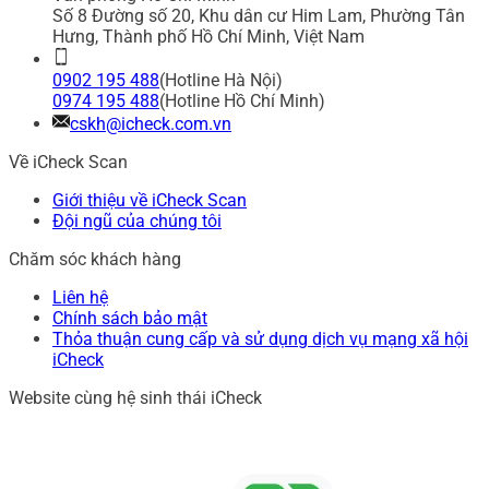
Số 8 Đường số 20, Khu dân cư Him Lam, Phường Tân
Hưng, Thành phố Hồ Chí Minh, Việt Nam
0902 195 488
(Hotline Hà Nội)
0974 195 488
(Hotline Hồ Chí Minh)
cskh@icheck.com.vn
Về iCheck Scan
Giới thiệu về iCheck Scan
Đội ngũ của chúng tôi
Chăm sóc khách hàng
Liên hệ
Chính sách bảo mật
Thỏa thuận cung cấp và sử dụng dịch vụ mạng xã hội
iCheck
Website cùng hệ sinh thái iCheck