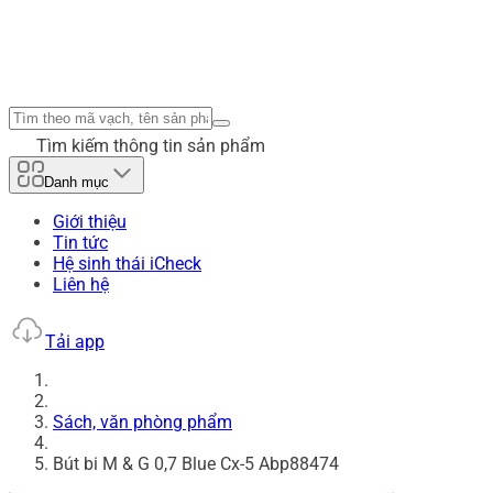
Tìm kiếm thông tin sản phẩm
Danh mục
Giới thiệu
Tin tức
Hệ sinh thái iCheck
Liên hệ
Tải app
Sách, văn phòng phẩm
Bút bi M & G 0,7 Blue Cx-5 Abp88474