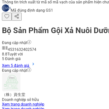
Thông tin trích xuất từ mã số mã vạch của sản phẩm hiện chư
Mã đúng định dạng GS1
Bộ Sản Phẩm Gội Xả Nuôi Dưỡn
Đang cập nhật
4531632402574
8.8
Tuyệt vời
5
Đánh giá
Xem 5 đánh giá
Đang cập nhật
（株）資生堂
Doanh nghiệp sở hữu
Xem trang doanh nghiệp
Xem trang doanh nghiệp