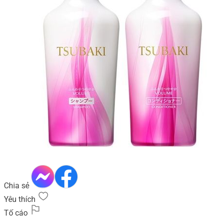
Chia sẻ
Yêu thích
Tố cáo