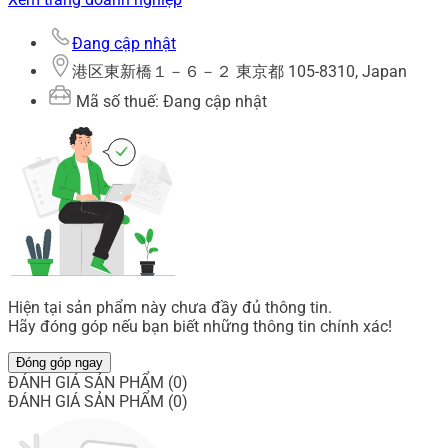
Đang cập nhật
港区東新橋１－６－２ 東京都 105-8310, Japan
Mã số thuế: Đang cập nhật
Hiện tại sản phẩm này chưa đầy đủ thông tin.
Hãy đóng góp nếu bạn biết những thông tin chính xác!
Đóng góp ngay
ĐÁNH GIÁ SẢN PHẨM (0)
ĐÁNH GIÁ SẢN PHẨM (0)