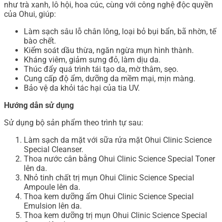
như trà xanh, lô hội, hoa cúc, cùng với công nghệ độc quyền
của Ohui, giúp:
Làm sạch sâu lỗ chân lông, loại bỏ bụi bẩn, bã nhờn, tế
bào chết.
Kiểm soát dầu thừa, ngăn ngừa mụn hình thành.
Kháng viêm, giảm sưng đỏ, làm dịu da.
Thúc đẩy quá trình tái tạo da, mờ thâm, sẹo.
Cung cấp độ ẩm, dưỡng da mềm mại, mịn màng.
Bảo vệ da khỏi tác hại của tia UV.
Hướng dẫn sử dụng
Sử dụng bộ sản phẩm theo trình tự sau:
Làm sạch da mặt với sữa rửa mặt Ohui Clinic Science
Special Cleanser.
Thoa nước cân bằng Ohui Clinic Science Special Toner
lên da.
Nhỏ tinh chất trị mụn Ohui Clinic Science Special
Ampoule lên da.
Thoa kem dưỡng ẩm Ohui Clinic Science Special
Emulsion lên da.
Thoa kem dưỡng trị mụn Ohui Clinic Science Special