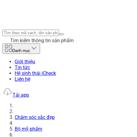
Tìm kiếm thông tin sản phẩm
Danh mục
Giới thiệu
Tin tức
Hệ sinh thái iCheck
Liên hệ
Tải app
Chăm sóc sắc đẹp
Bộ mỹ phẩm