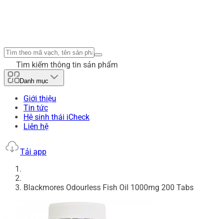
Tìm kiếm thông tin sản phẩm
Danh mục
Giới thiệu
Tin tức
Hệ sinh thái iCheck
Liên hệ
Tải app
Blackmores Odourless Fish Oil 1000mg 200 Tabs