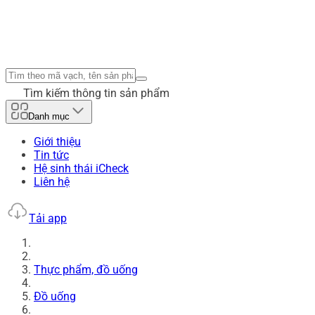
Tìm kiếm thông tin sản phẩm
Danh mục
Giới thiệu
Tin tức
Hệ sinh thái iCheck
Liên hệ
Tải app
Thực phẩm, đồ uống
Đồ uống