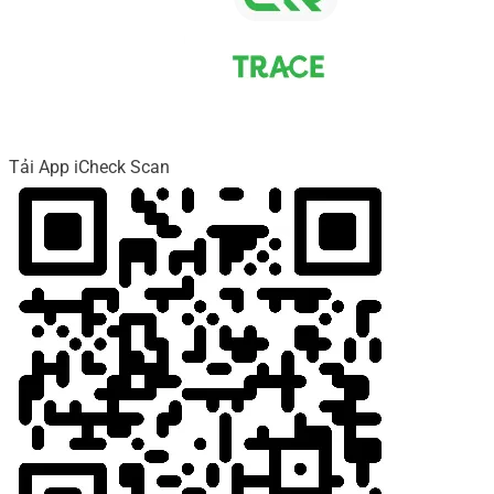
Tải App iCheck Scan