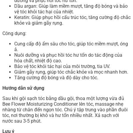
dưỡng và phục hồi tóc hư tổn.
Dầu argan: Giúp làm mềm mượt, tăng độ bóng và bảo
vệ tóc khỏi tác hại của nhiệt.
Keratin: Giúp phục hồi cấu trúc tóc, tăng cường độ chắc
khỏe và giảm gãy rụng.
Công dụng:
Cung cấp độ ẩm sâu cho tóc, giúp tóc mềm mượt, óng
ả.
Nuôi dưỡng và phục hồi tóc hư tổn do tác động của
hóa chất, nhiệt độ cao.
Bảo vệ tóc khỏi tác hại của môi trường, tia UV.
Giảm gãy rụng, giúp tóc chắc khỏe và mọc nhanh hơn.
Tăng cường độ bóng và độ dày cho tóc.
Hướng dẫn sử dụng
Sau khi gội sạch tóc bằng dầu gội, thoa một lượng vừa đủ
Bee Flower Moisturizing Conditioner lên tóc, massage nhẹ
nhàng từ chân đến ngọn tóc. Chú ý tập trung vào phần đuôi
tóc, nơi thường bị khô và hư tổn nhiều nhất. Xả sạch với
nước sau 3-5 phút.
Lưu ý