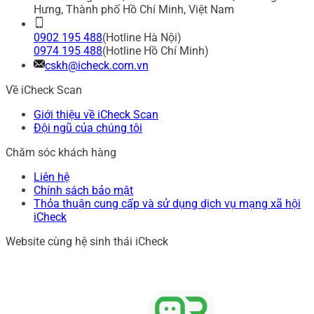
Hưng, Thành phố Hồ Chí Minh, Việt Nam
0902 195 488
(Hotline Hà Nội)
0974 195 488
(Hotline Hồ Chí Minh)
cskh@icheck.com.vn
Về iCheck Scan
Giới thiệu về iCheck Scan
Đội ngũ của chúng tôi
Chăm sóc khách hàng
Liên hệ
Chính sách bảo mật
Thỏa thuận cung cấp và sử dụng dịch vụ mạng xã hội
iCheck
Website cùng hệ sinh thái iCheck