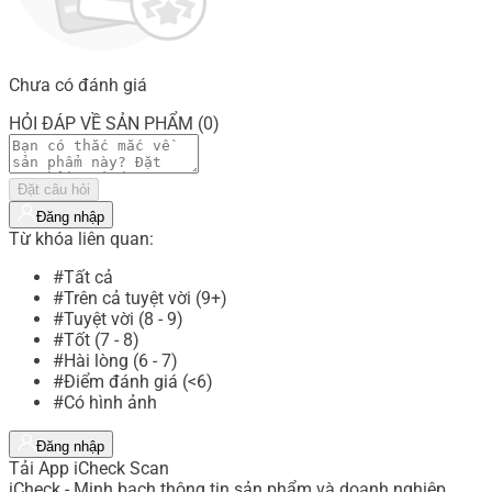
Chưa có đánh giá
HỎI ĐÁP VỀ SẢN PHẨM (0)
Đặt câu hỏi
Đăng nhập
Từ khóa liên quan:
#Tất cả
#Trên cả tuyệt vời (9+)
#Tuyệt vời (8 - 9)
#Tốt (7 - 8)
#Hài lòng (6 - 7)
#Điểm đánh giá (<6)
#Có hình ảnh
Đăng nhập
Tải App iCheck Scan
iCheck - Minh bạch thông tin sản phẩm và doanh nghiệp