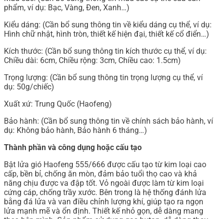
phẩm, ví dụ: Bạc, Vàng, Đen, Xanh…)
Kiểu dáng: (Cần bổ sung thông tin về kiểu dáng cụ thể, ví dụ:
Hình chữ nhật, hình tròn, thiết kế hiện đại, thiết kế cổ điển…)
Kích thước: (Cần bổ sung thông tin kích thước cụ thể, ví dụ:
Chiều dài: 6cm, Chiều rộng: 3cm, Chiều cao: 1.5cm)
Trọng lượng: (Cần bổ sung thông tin trọng lượng cụ thể, ví
dụ: 50g/chiếc)
Xuất xứ: Trung Quốc (Haofeng)
Bảo hành: (Cần bổ sung thông tin về chính sách bảo hành, ví
dụ: Không bảo hành, Bảo hành 6 tháng…)
Thành phần và công dụng hoặc cấu tạo
Bật lửa gió Haofeng 555/666 được cấu tạo từ kim loại cao
cấp, bền bỉ, chống ăn mòn, đảm bảo tuổi thọ cao và khả
năng chịu được va đập tốt. Vỏ ngoài được làm từ kim loại
cứng cáp, chống trầy xước. Bên trong là hệ thống đánh lửa
bằng đá lửa và van điều chỉnh lượng khí, giúp tạo ra ngọn
lửa mạnh mẽ và ổn định. Thiết kế nhỏ gọn, dễ dàng mang