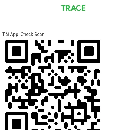
Tải App iCheck Scan