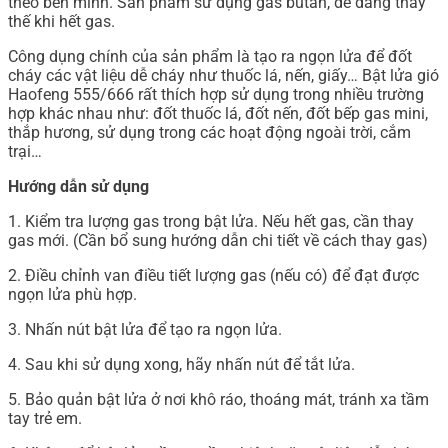
theo bên mình. Sản phẩm sử dụng gas butan, dễ dàng thay
thế khi hết gas.
Công dụng chính của sản phẩm là tạo ra ngọn lửa để đốt
cháy các vật liệu dễ cháy như thuốc lá, nến, giấy… Bật lửa gió
Haofeng 555/666 rất thích hợp sử dụng trong nhiều trường
hợp khác nhau như: đốt thuốc lá, đốt nến, đốt bếp gas mini,
thắp hương, sử dụng trong các hoạt động ngoài trời, cắm
trại…
Hướng dẫn sử dụng
1. Kiểm tra lượng gas trong bật lửa. Nếu hết gas, cần thay
gas mới. (Cần bổ sung hướng dẫn chi tiết về cách thay gas)
2. Điều chỉnh van điều tiết lượng gas (nếu có) để đạt được
ngọn lửa phù hợp.
3. Nhấn nút bật lửa để tạo ra ngọn lửa.
4. Sau khi sử dụng xong, hãy nhấn nút để tắt lửa.
5. Bảo quản bật lửa ở nơi khô ráo, thoáng mát, tránh xa tầm
tay trẻ em.