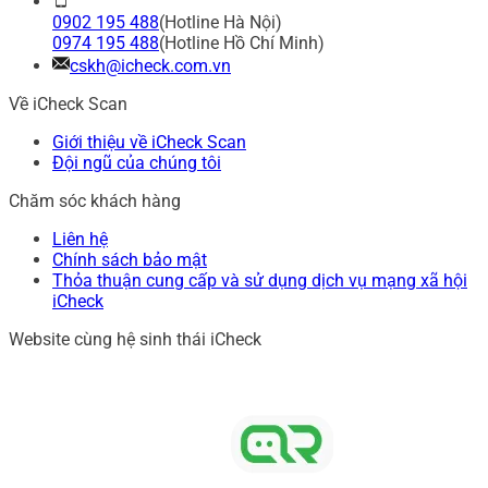
0902 195 488
(Hotline Hà Nội)
0974 195 488
(Hotline Hồ Chí Minh)
cskh@icheck.com.vn
Về iCheck Scan
Giới thiệu về iCheck Scan
Đội ngũ của chúng tôi
Chăm sóc khách hàng
Liên hệ
Chính sách bảo mật
Thỏa thuận cung cấp và sử dụng dịch vụ mạng xã hội
iCheck
Website cùng hệ sinh thái iCheck