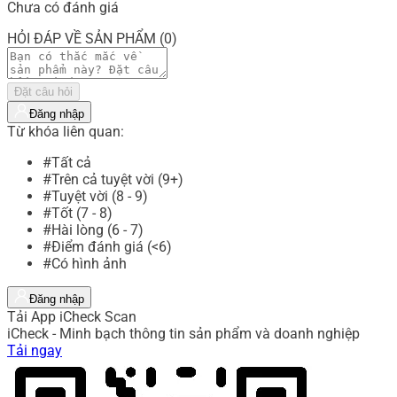
Chưa có đánh giá
HỎI ĐÁP VỀ SẢN PHẨM (0)
Đặt câu hỏi
Đăng nhập
Từ khóa liên quan:
#Tất cả
#Trên cả tuyệt vời (9+)
#Tuyệt vời (8 - 9)
#Tốt (7 - 8)
#Hài lòng (6 - 7)
#Điểm đánh giá (<6)
#Có hình ảnh
Đăng nhập
Tải App iCheck Scan
iCheck - Minh bạch thông tin sản phẩm và doanh nghiệp
Tải ngay