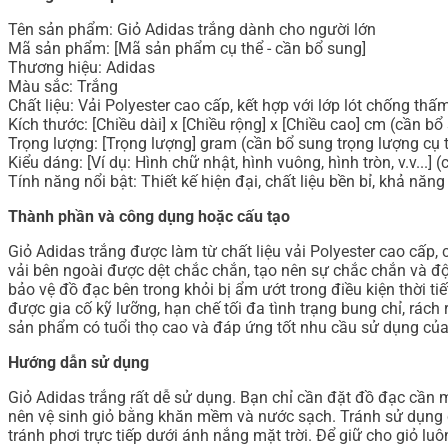
Tên sản phẩm: Giỏ Adidas trắng dành cho người lớn
Mã sản phẩm: [Mã sản phẩm cụ thể - cần bổ sung]
Thương hiệu: Adidas
Màu sắc: Trắng
Chất liệu: Vải Polyester cao cấp, kết hợp với lớp lót chống th
Kích thước: [Chiều dài] x [Chiều rộng] x [Chiều cao] cm (cần bổ
Trọng lượng: [Trọng lượng] gram (cần bổ sung trọng lượng cụ 
Kiểu dáng: [Ví dụ: Hình chữ nhật, hình vuông, hình tròn, v.v...]
Tính năng nổi bật: Thiết kế hiện đại, chất liệu bền bỉ, khả năng 
Thành phần và công dụng hoặc cấu tạo
Giỏ Adidas trắng được làm từ chất liệu vải Polyester cao cấp,
vải bên ngoài được dệt chắc chắn, tạo nên sự chắc chắn và độ
bảo vệ đồ đạc bên trong khỏi bị ẩm ướt trong điều kiện thời 
được gia cố kỹ lưỡng, hạn chế tối đa tình trạng bung chỉ, rác
sản phẩm có tuổi thọ cao và đáp ứng tốt nhu cầu sử dụng củ
Hướng dẫn sử dụng
Giỏ Adidas trắng rất dễ sử dụng. Bạn chỉ cần đặt đồ đạc cần 
nên vệ sinh giỏ bằng khăn mềm và nước sạch. Tránh sử dụng ch
tránh phơi trực tiếp dưới ánh nắng mặt trời. Để giữ cho giỏ l