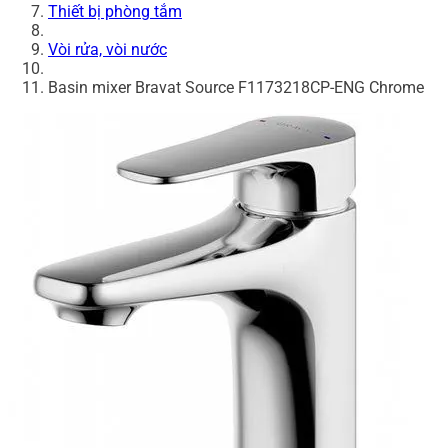
Thiết bị phòng tắm
Vòi rửa, vòi nước
Basin mixer Bravat Source F1173218CP-ENG Chrome