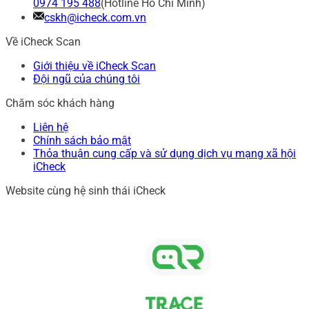
0974 195 488
(Hotline Hồ Chí Minh)
cskh@icheck.com.vn
Về iCheck Scan
Giới thiệu về iCheck Scan
Đội ngũ của chúng tôi
Chăm sóc khách hàng
Liên hệ
Chính sách bảo mật
Thỏa thuận cung cấp và sử dụng dịch vụ mạng xã hội
iCheck
Website cùng hệ sinh thái iCheck