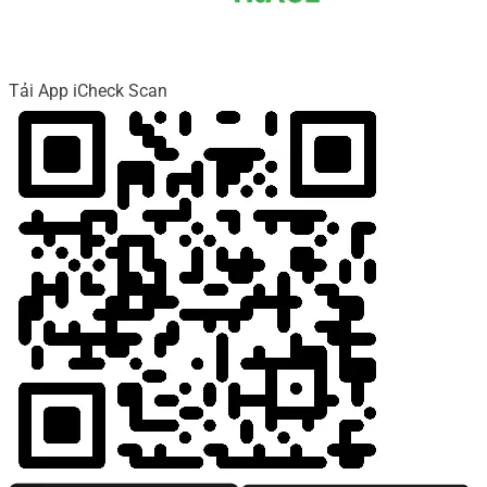
Tải App iCheck Scan