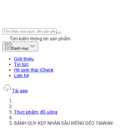
Tìm kiếm thông tin sản phẩm
Danh mục
Giới thiệu
Tin tức
Hệ sinh thái iCheck
Liên hệ
Tải app
Thực phẩm, đồ uống
BÁNH QUY KẸP NHÂN SẦU RIÊNG DẺO TAIWAN