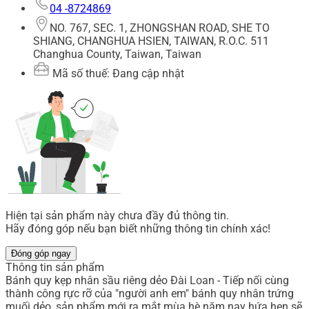
04 -8724869
NO. 767, SEC. 1, ZHONGSHAN ROAD, SHE TO
SHIANG, CHANGHUA HSIEN, TAIWAN, R.O.C. 511
Changhua County, Taiwan, Taiwan
Mã số thuế: Đang cập nhật
Hiện tại sản phẩm này chưa đầy đủ thông tin.
Hãy đóng góp nếu bạn biết những thông tin chính xác!
Đóng góp ngay
Thông tin sản phẩm
Bánh quy kẹp nhân sầu riêng dẻo Đài Loan - Tiếp nối cùng
thành công rực rỡ của "người anh em" bánh quy nhân trứng
muối dẻo, sản phẩm mới ra mắt mùa hè năm nay hứa hẹn sẽ